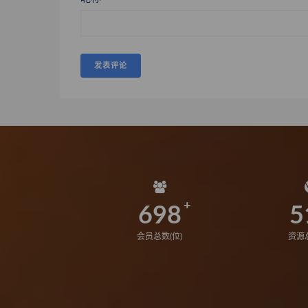
698
5
会员总数(位)
资源总