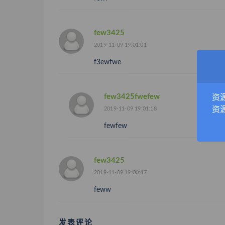
few3425
2019-11-09 19:01:01
f3ewfwe
few3425fwefew
资
资
2019-11-09 19:01:18
fewfew
few3425
2019-11-09 19:00:47
feww
发表评论