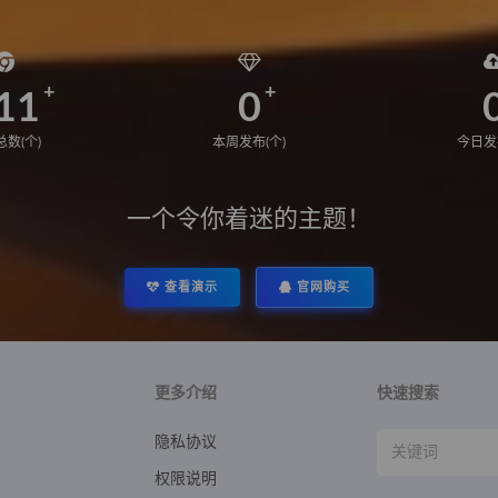
11
0
数(个)
本周发布(个)
今日发
一个令你着迷的主题！
查看演示
官网购买
更多介绍
快速搜索
隐私协议
权限说明