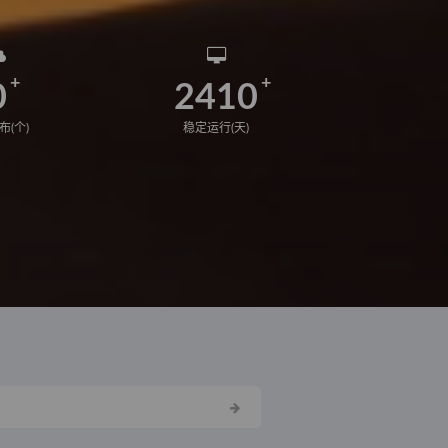
0
2410
布(个)
稳定运行(天)