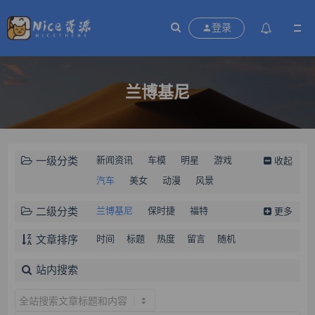
登录
兰博基尼
一级分类
新闻资讯
车模
明星
游戏
收起
汽车
美女
动漫
风景
二级分类
兰博基尼
保时捷
福特
更多
凯迪拉克
宾利
路虎
概念车
文章排序
时间
标题
热度
留言
随机
豪车
法拉利
大黄蜂
宝马
站内搜索
奥迪
跑车