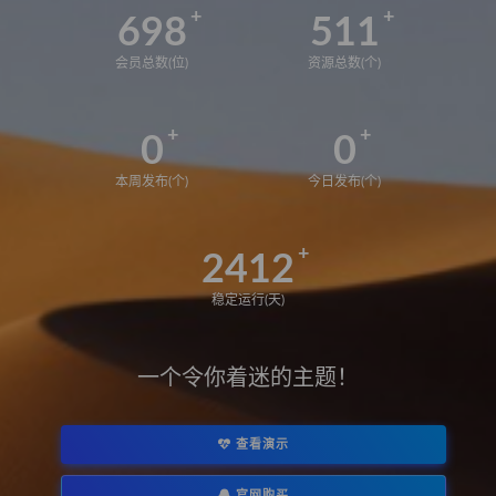
698
511
会员总数(位)
资源总数(个)
0
0
本周发布(个)
今日发布(个)
2412
稳定运行(天)
一个令你着迷的主题！
查看演示
官网购买