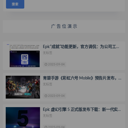
广 告 位 演 示
Epic“成就”功能更新，官方调侃：为公司工作
效率感到“自豪”，耗时仅三年
无标签
2023-09-04
育碧手游《彩虹六号 Mobile》预告片发布，
今年上线 Android 和 iOS 平台
无标签
2023-09-04
Epic 虚幻引擎 5 正式版发布下载：新一代实时
渲染，《古墓丽影 12》《巫师 4》等确认护航
无标签
2023-09-04