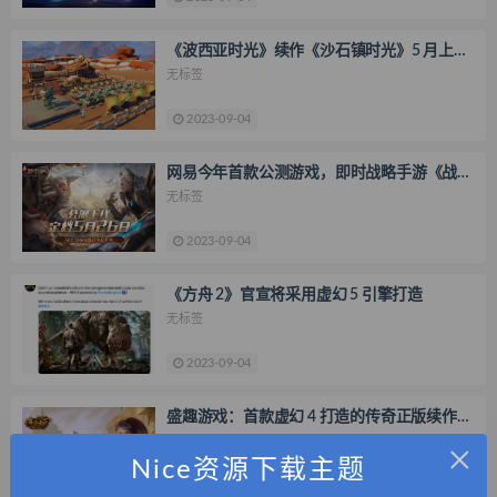
《波西亚时光》续作《沙石镇时光》5 月上线
Steam / Epic，售价 78 元
无标签
2023-09-04
网易今年首款公测游戏，即时战略手游《战争
怒吼》5 月 26 日上线
无标签
2023-09-04
《方舟 2》官宣将采用虚幻 5 引擎打造
无标签
2023-09-04
盛趣游戏：首款虚幻 4 打造的传奇正版续作
《传奇天下》手游定档 4 月 20 日
×
无标签
Nice资源下载主题
2023-09-04