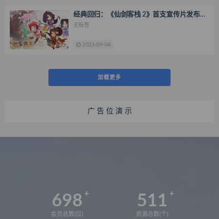
经典回归：《仙剑客栈 2》首支宣传片发布，
游戏已上架 Steam 平台
无标签
2023-09-04
加载更多
广 告 位 演 示
698
511
会员总数(位)
资源总数(个)