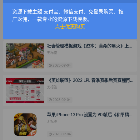
资源下载主题 支付宝、微信支付、免登录购买、推
《沙丘：香料战争》上线 Steam，4 月 26 日
开启抢先体验
无标签
广返佣，一款专业的资源下载模板。
点击优惠购买
2023-09-04
社会管理模拟游戏《资本：革命的星火》上线
Steam，4 月 29 日发售
无标签
2023-09-04
《英雄联盟》2022 LPL 春季赛季后赛赛程再
次延期，4 月 12 日起线上进行
无标签
2023-09-04
苹果 iPhone 13 Pro 设置为 90 帧后《和平精
英》无法跑满，官方回应
无标签
2023-09-04