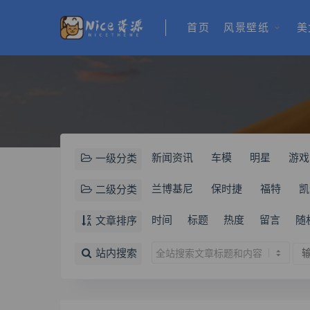
首页
风景壁纸
美
新闻资讯
车模
明星
游戏
一级分类
兰博基尼
保时捷
福特
凯
二级分类
时间
标题
热度
留言
随
文章排序
站内搜索