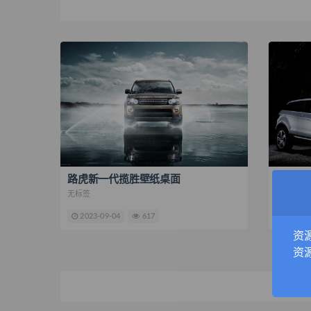
路虎新一代揽胜壁纸桌面
路虎揽
无标签
无标签
2023-09-04
617
2023-
资
资