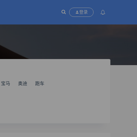
P
登录
宝马
奥迪
跑车