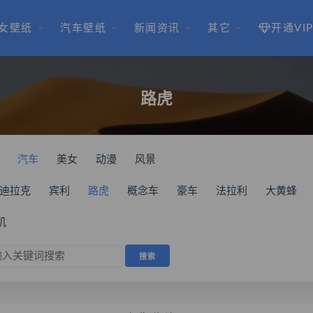
女壁纸
汽车壁纸
新闻资讯
其它
开通VI
路虎
汽车
美女
动漫
风景
迪拉克
宾利
路虎
概念车
豪车
法拉利
大黄蜂
机