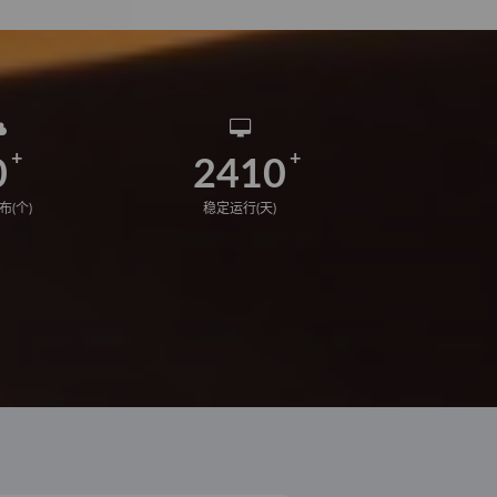
0
2410
布(个)
稳定运行(天)