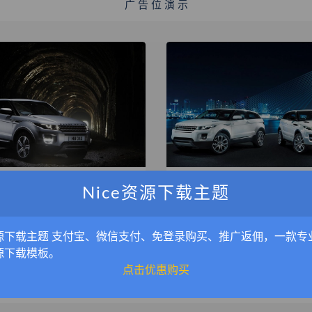
广 告 位 演 示
胜极光壁纸
路虎极光桌面壁纸
Nice资源下载主题
无标签
08-31
435
2023-08-30
416
源下载主题 支付宝、微信支付、免登录购买、推广返佣，一款专
源下载模板。
点击优惠购买
广 告 位 演 示