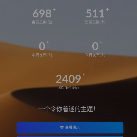
698
511
会员总数(位)
资源总数(个)
0
0
本周发布(个)
今日发布(个)
2409
稳定运行(天)
一个令你着迷的主题！
查看演示