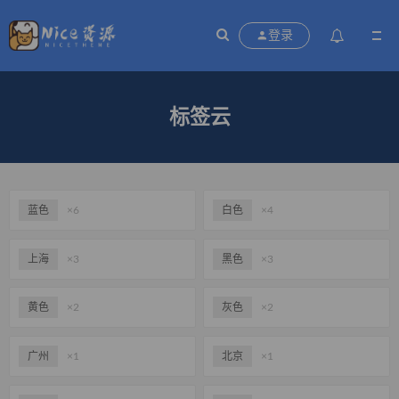
登录
标签云
蓝色
×6
白色
×4
上海
×3
黑色
×3
黄色
×2
灰色
×2
广州
×1
北京
×1