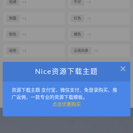
短裙
×1
牛仔
×1
制服
×1
红色
×1
粉色
×1
橘色
×1
秘密
×1
云南风景
×1
×
圣诞节
×0
桂林风景
×0
Nice资源下载主题
大草原
×0
资源下载主题 支付宝、微信支付、免登录购买、推
广返佣，一款专业的资源下载模板。
点击优惠购买