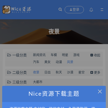
登录
夜景
一级分类
新闻资讯
车模
明星
游戏
收起
汽车
美女
动漫
风景
二级分类
夜景
日出
秋天
沙漠
星空
更多
唯美意境
下雨天
大海
花园
三级分类
大都市
星星
月亮
×
文章排序
时间
标题
热度
留言
随机
Nice资源下载主题
站内搜索