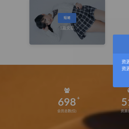
短裙
1篇文章
资
资
698
5
会员总数(位)
资源总