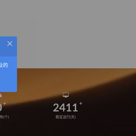
×
业的
0
2411
布(个)
稳定运行(天)