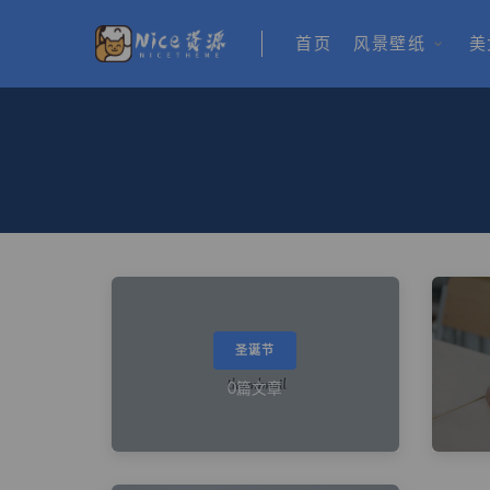
首页
风景壁纸
美
圣诞节
0篇文章