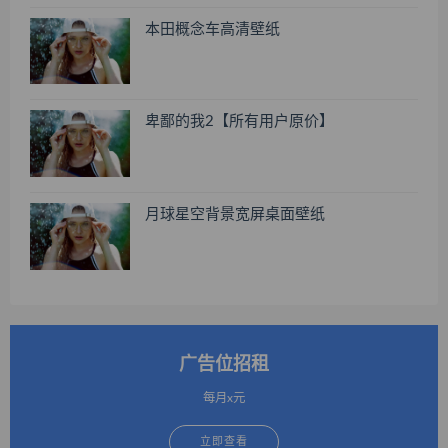
本田概念车高清壁纸
卑鄙的我2【所有用户原价】
月球星空背景宽屏桌面壁纸
广告位招租
每月x元
立即查看