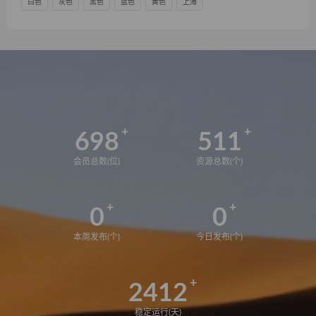
白色
灰色
黑色
蓝色
黄色
上海
698
511
会员总数(位)
资源总数(个)
0
0
本周发布(个)
今日发布(个)
2412
稳定运行(天)