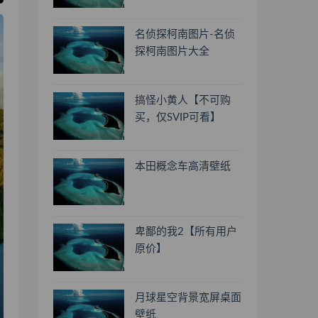
名侦探柯南图片-名侦
探柯南图片大全
搞怪小黄人【不可购
买，仅SVIP可看】
本田概念车高清壁纸
卑鄙的我2【所有用户
原价】
月球星空背景宽屏桌面
壁纸