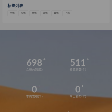
标签列表
白色
灰色
黑色
蓝色
黄色
上海
698
511
会员总数(位)
资源总数(个)
0
0
本周发布(个)
今日发布(个)