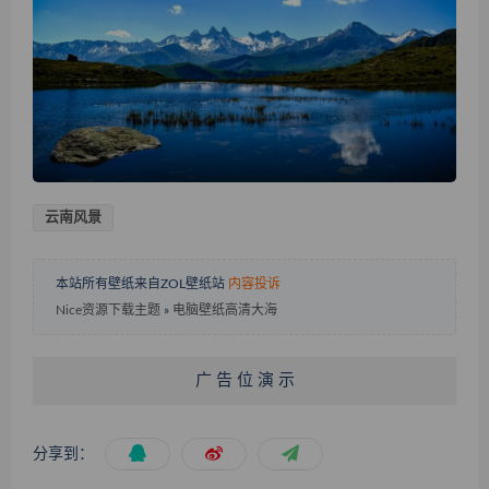
云南风景
本站所有壁纸来自ZOL壁纸站
内容投诉
Nice资源下载主题
»
电脑壁纸高清大海
广 告 位 演 示
分享到：