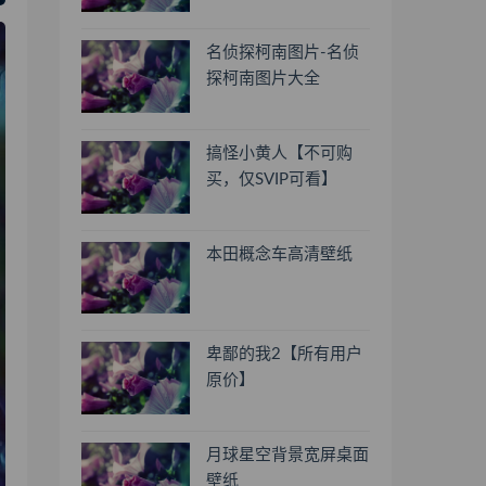
名侦探柯南图片-名侦
探柯南图片大全
搞怪小黄人【不可购
买，仅SVIP可看】
本田概念车高清壁纸
卑鄙的我2【所有用户
原价】
月球星空背景宽屏桌面
壁纸