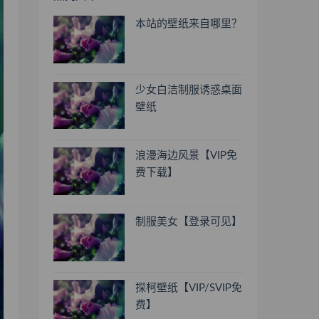
本站的壁纸来自哪里？
少女白洁制服诱惑桌面
壁纸
浪漫海边风景【VIP免
费下载】
制服美女【登录可见】
探柯壁纸【VIP/SVIP免
费】