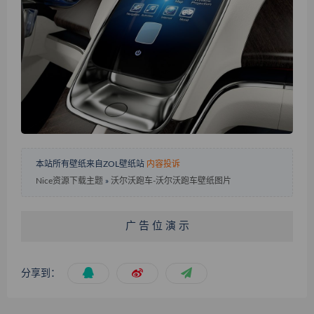
本站所有壁纸来自ZOL壁纸站
内容投诉
Nice资源下载主题
»
沃尔沃跑车-沃尔沃跑车壁纸图片
广 告 位 演 示
分享到：