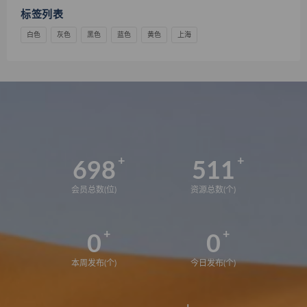
标签列表
白色
灰色
黑色
蓝色
黄色
上海
698
511
会员总数(位)
资源总数(个)
0
0
本周发布(个)
今日发布(个)