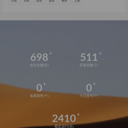
白色
灰色
黑色
蓝色
黄色
上海
698
511
会员总数(位)
资源总数(个)
0
0
本周发布(个)
今日发布(个)
2410
稳定运行(天)