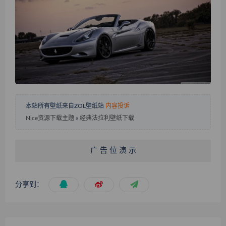
本站所有壁纸来自ZOL壁纸站
内容投诉
Nice资源下载主题
»
经典法拉利壁纸下载
广 告 位 演 示
分享到：