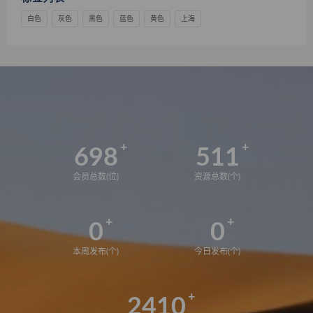
白色
灰色
黑色
蓝色
黄色
上海
698
511
会员总数(位)
资源总数(个)
0
0
本周发布(个)
今日发布(个)
2410