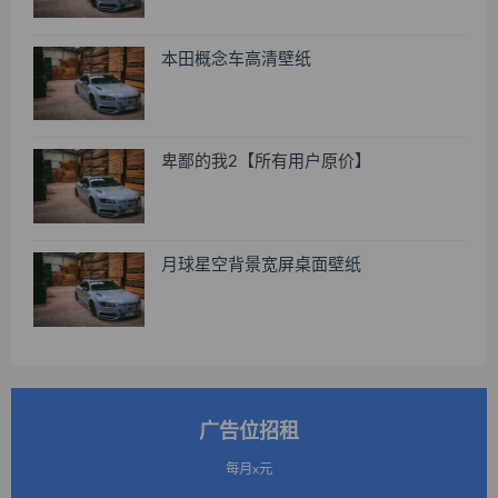
本田概念车高清壁纸
卑鄙的我2【所有用户原价】
月球星空背景宽屏桌面壁纸
广告位招租
每月x元