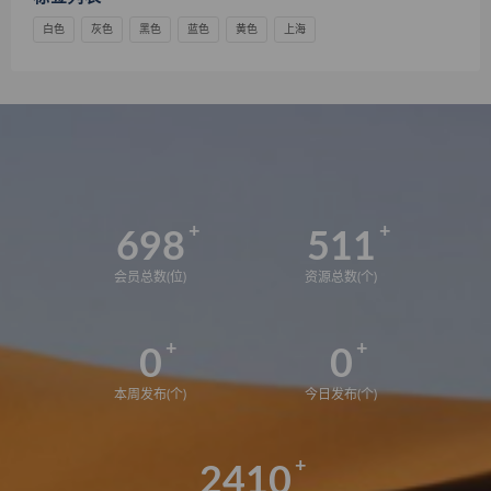
白色
灰色
黑色
蓝色
黄色
上海
698
511
会员总数(位)
资源总数(个)
0
0
本周发布(个)
今日发布(个)
2410