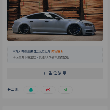
本站所有壁纸来自ZOL壁纸站
内容投诉
Nice资源下载主题
»
奥迪A7改装车桌面壁纸
广 告 位 演 示
分享到：