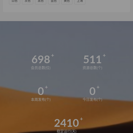
白色
灰色
黑色
蓝色
黄色
上海
698
511
会员总数(位)
资源总数(个)
0
0
本周发布(个)
今日发布(个)
2410
稳定运行(天)