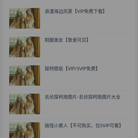
浪漫海边风景【VIP免费下载】
制服美女【登录可见】
探柯壁纸【VIP/SVIP免费】
名侦探柯南图片-名侦探柯南图片大全
搞怪小黄人【不可购买，仅SVIP可看】