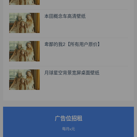
本田概念车高清壁纸
卑鄙的我2【所有用户原价】
月球星空背景宽屏桌面壁纸
广告位招租
每月x元