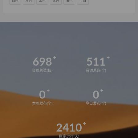
白色
灰色
黑色
蓝色
黄色
上海
698
511
会员总数(位)
资源总数(个)
0
0
本周发布(个)
今日发布(个)
2410
稳定运行(天)