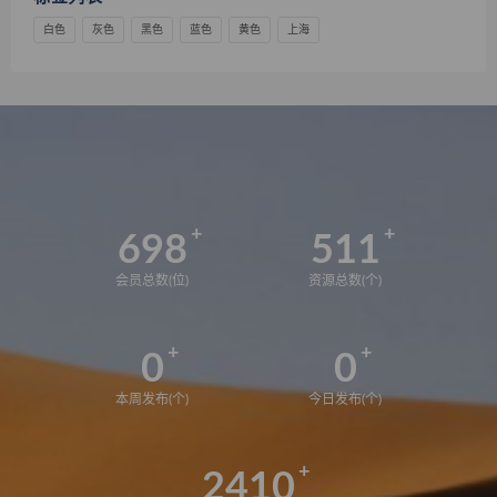
白色
灰色
黑色
蓝色
黄色
上海
698
511
会员总数(位)
资源总数(个)
0
0
本周发布(个)
今日发布(个)
2410