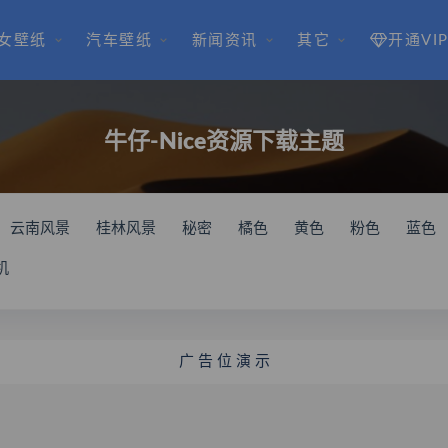
女壁纸
汽车壁纸
新闻资讯
其它
开通VI
牛仔-Nice资源下载主题
云南风景
桂林风景
秘密
橘色
黄色
粉色
蓝色
机
广 告 位 演 示