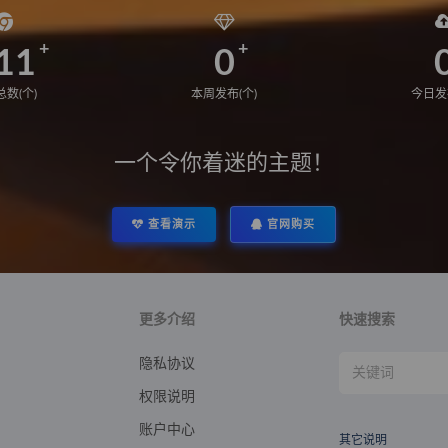
11
0
数(个)
本周发布(个)
今日发
一个令你着迷的主题！
查看演示
官网购买
更多介绍
快速搜索
隐私协议
权限说明
账户中心
其它说明