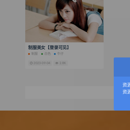
制服美女【登录可见】
制服
白色
牛仔
2023-09-04
2.8K
资
资