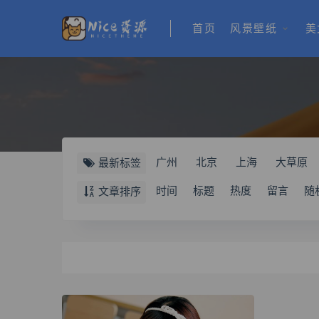
首页
风景壁纸
美
广州
北京
上海
大草原
最新标签
制服
圣诞节
红色
时间
标题
热度
留言
随
文章排序