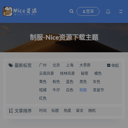
登录
制服-Nice资源下载主题
最新标签
广州
北京
上海
大草原
收起
云南风景
桂林风景
秘密
橘色
黄色
粉色
蓝色
黑色
灰色
短裙
牛仔
白色
制服
圣诞节
红色
文章排序
时间
标题
热度
留言
随机