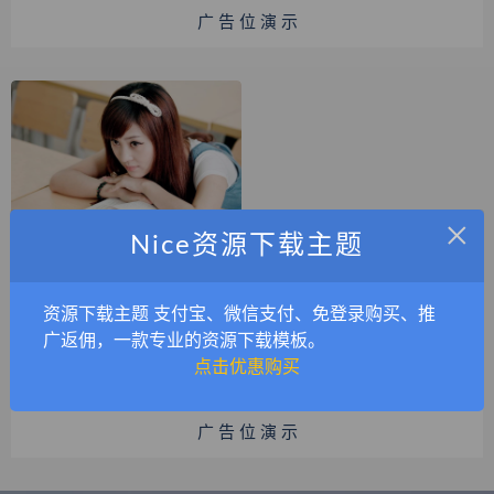
广 告 位 演 示
×
Nice资源下载主题
制服美女【登录可见】
制服
白色
牛仔
2023-09-04
资源下载主题 支付宝、微信支付、免登录购买、推
广返佣，一款专业的资源下载模板。
点击优惠购买
广 告 位 演 示