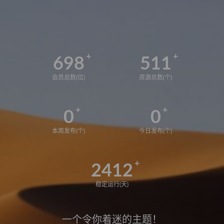
698
511
会员总数(位)
资源总数(个)
0
0
本周发布(个)
今日发布(个)
2412
稳定运行(天)
一个令你着迷的主题！