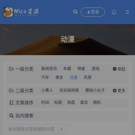
登录
动漫
一级分类
新闻资讯
车模
明星
游戏
收起
汽车
美女
动漫
风景
二级分类
小黄人
名侦探柯南
樱桃小丸子
更多
皮卡丘
辛巴狗
蜡笔小新
龙猫
文章排序
时间
标题
热度
留言
随机
轻音少女
小破孩
站内搜索