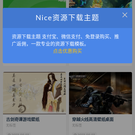
×
Nice资源下载主题
资源下载主题 支付宝、微信支付、免登录购买、推
广返佣，一款专业的资源下载模板。
植物大战僵尸2高清壁纸
王者荣耀精选最新高清壁纸
点击优惠购买
无标签
无标签
2023-09-03
2023-09-03
古剑奇谭游戏壁纸
穿越火线高清壁纸桌面
无标签
无标签