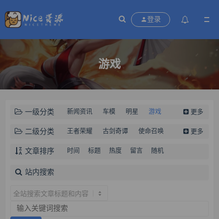
登录
游戏
一级分类
新闻资讯
车模
明星
游戏
更多
汽车
美女
动漫
风景
二级分类
王者荣耀
古剑奇谭
使命召唤
更多
生化危机
植物大战僵尸
守望先锋
文章排序
时间
标题
热度
留言
随机
英雄联盟LOL
穿越火线
魔兽世界
站内搜索
星际争霸
热舞派对
DNF