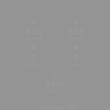
698
511
会员总数(位)
资源总数(个)
0
0
本周发布(个)
今日发布(个)
2409
稳定运行(天)
一个令你着迷的主题！