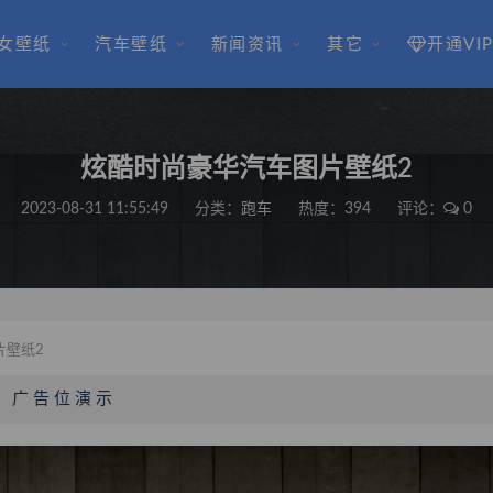
女壁纸
汽车壁纸
新闻资讯
其它
开通VI
炫酷时尚豪华汽车图片壁纸2
2023-08-31 11:55:49
分类：
跑车
热度：394
评论：
0
片壁纸2
广 告 位 演 示