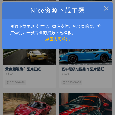
×
炫酷时尚豪华汽车图片壁纸2
黑色酷炫跑车图片壁纸
Nice资源下载主题
无标签
无标签
2023-08-31
2023-08-30
资源下载主题 支付宝、微信支付、免登录购买、推
广返佣，一款专业的资源下载模板。
点击优惠购买
黄色超级跑车图片壁纸
豪华超级炫酷跑车图片壁纸
无标签
无标签
2023-08-29
2023-08-28