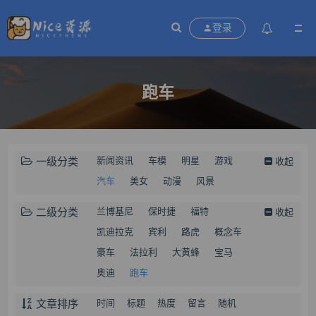
登录
跑车
一级分类
新闻资讯
车模
明星
游戏
收起
汽车
美女
动漫
风景
二级分类
兰博基尼
保时捷
福特
收起
凯迪拉克
宾利
路虎
概念车
豪车
法拉利
大黄蜂
宝马
奥迪
跑车
文章排序
时间
标题
热度
留言
随机