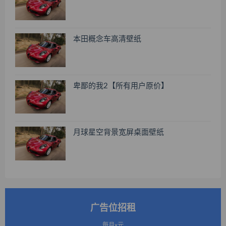
本田概念车高清壁纸
卑鄙的我2【所有用户原价】
月球星空背景宽屏桌面壁纸
广告位招租
每月x元