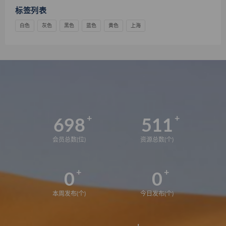
标签列表
白色
灰色
黑色
蓝色
黄色
上海
698
511
会员总数(位)
资源总数(个)
0
0
本周发布(个)
今日发布(个)