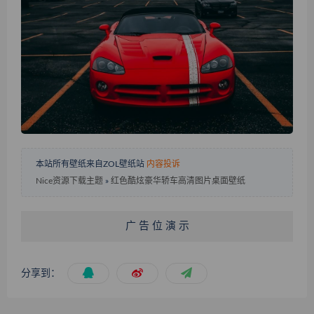
本站所有壁纸来自ZOL壁纸站
内容投诉
Nice资源下载主题
»
红色酷炫豪华轿车高清图片桌面壁纸
广 告 位 演 示
分享到：