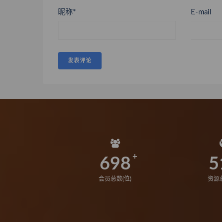
昵称*
E-mail
698
5
会员总数(位)
资源总