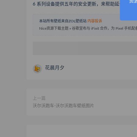
资
6 系列设备提供五年的安全更新，来帮助延长 Pixe
本站所有壁纸来自ZOL壁纸站
内容投诉
Nice资源下载主题
»
谷歌宣布与 iFixit 合作，为 Pixel 手
花晨月夕
上一篇
沃尔沃跑车-沃尔沃跑车壁纸图片