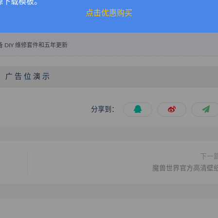
源下载模板。
l 智能手机的使用寿命。
点击优惠购买
机配备 DIY 维修套件和五年更新
广 告 位 演 示
分享到：
下一
魔兽世界官方高清壁