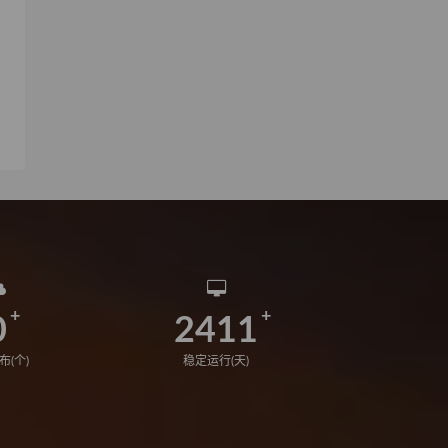
0
2411
布(个)
稳定运行(天)