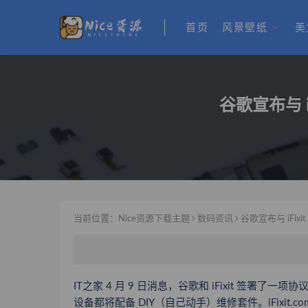
首页
风景壁纸
美
谷歌宣布与 i
当前位置：
Nice资源下载主题
数码资讯
谷歌宣布与 iFixi
IT之家 4 月 9 日消息，谷歌和 iFixit 签署了一
设备都将
配备 DIY（自己动手）维修套件
。iFix