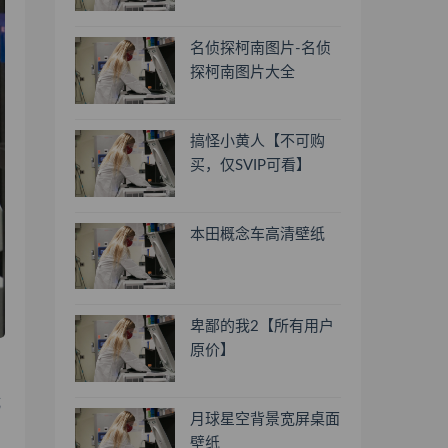
名侦探柯南图片-名侦
探柯南图片大全
搞怪小黄人【不可购
买，仅SVIP可看】
本田概念车高清壁纸
卑鄙的我2【所有用户
原价】
成
月球星空背景宽屏桌面
壁纸