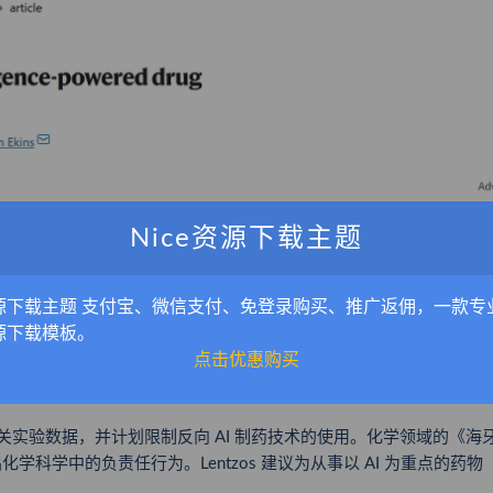
Nice资源下载主题
源下载主题 支付宝、微信支付、免登录购买、推广返佣，一款专
源下载模板。
水平远超爱好者等业余人士。若这些专业技术人员有恶意，那他们所
点击优惠购买
成的分子仅是虚拟的药物配方，其制造通常需要外包给其他提供商业合成
关实验数据
，并计划限制反向 AI 制药技术的使用。化学领域的《海
es），提倡化学科学中的负责任行为。Lentzos 建议为从事以 AI 为重点的药物
。