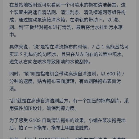
在基站地板附近可以看到一个可喷水的拖布清洁装置，这
个装置由高速自清洁刷、清洁刮条、清洗槽滤网等组件构
成，通过蠕动泵连接清水箱，在滑轨的带动下，以“洗、
刷、刮”三板斧对拖布进行清洗，最后将污水排到污水箱
中。
具体来说，“洗”是指在清洗拖布的时候，7 合 1 高能基站可
实现 9 孔纵向均匀喷水，且只在从左向右的过程中喷水，
避免从右向左喷水导致刚喷的水被刮掉。
同时，“刷”则是指电机会带动高速自清洁刷，以 600 转 /
分钟的速度，贴合拖布表面旋转，有效刷除拖布表面污
渍。
“刮”就是在高速自清洁刷后方，有一个加压的拖布刮片，采
用弹性加压设计，确保刮擦力度。
为了感受 G10S 自动清洁拖布的效果，小编在某次拖完地
后，拍了一下拖布，拖布上明显脏脏的。