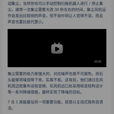
动集尘，当然你也可以手动控制扫拖机器人进行 / 停止集
尘。通常一次集尘需要大改 30 秒左右的时间，集尘风机运
作会发出比较响的声音，但不会吵到让人觉得不适，而且
声音也要比前代更小。
集尘需要的吸力是强大的，对应噪声也是不可避免，而石
头能够将噪音降下来，实属不易。这背后，他们通过在风
机周边密集布设吸音棉、在风机出口处采用吸音结构设计
等一系列降噪措施，最终实现了降噪的目标。
7 合 1 高能基站另一项重要功能，
就是以主动式拖布自清
洁
。