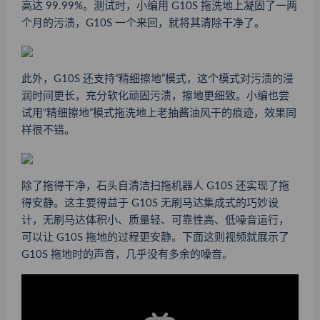
高达 99.99%。测试时，小编用 G10S 拖洗地上凝固了一两
个月的污渍，G10S 一个来回，就将其清除干净了。
此外，G10S 还支持“精细擦地”模式，这个模式对污渍的浸
润时间更长，充分软化顽固污渍，擦地更细致。小编也尝
试用“精细擦地”模式拖洗地上老抽酱油风干的痕迹，效果同
样很不错。
除了拖得干净，石头自清洁扫拖机器人 G10S 还实现了拖
得安静。这主要得益于 G10S 无刷马达集成式的巧妙设
计，无刷马达体积小、质量轻、可靠性高、低噪音运行，
可以让 G10S 拖地的过程更安静。下面这则视频就展示了
G10S 拖地时的声音，几乎没有多余的噪音。