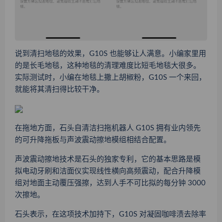
说到清扫地毯的效果，G10S 也能够让人满意。小编家里用
的是长毛地毯，这种地毯的清理难度比短毛地毯大很多。
实际测试时，小编在地毯上撒上胡椒粉，G10S 一个来回，
就能将其清扫得比较干净。
在拖地方面，石头自清洁扫拖机器人 G10S 拥有业内领先
的可升降拖板与声波震动擦地模组相结合配置。
声波震动擦地技术是石头的独家专利，它的基本思路是模
拟电动牙刷和洁面仪实现线性横向高频震动，配合升降模
组对地面主动覆压强擦，达到人手不可比拟的每分钟 3000
次擦地。
石头表示，在这项技术加持下，G10S 对凝固咖啡渍去除率