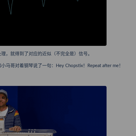
处理，就得到了对应的近似（不完全是）信号。
琴说了一句：Hey Chopstix！Repeat after me！