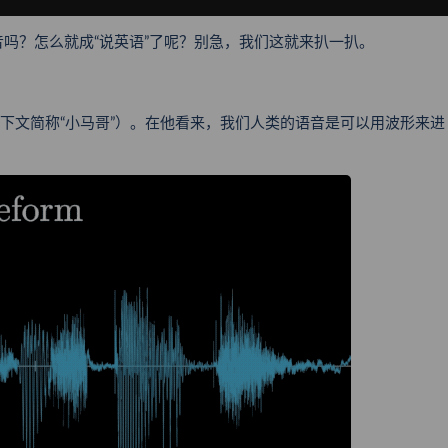
吗？怎么就成“说英语”了呢？别急，我们这就来扒一扒。
ber （下文简称“小马哥”）。在他看来，我们人类的语音是可以用波形来进