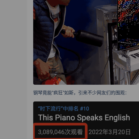
钢琴竟能“疯狂”如斯，引来不少网友们的围观：