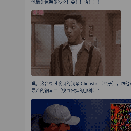
他能让这架钢琴说！英！！语！！！
瞧，这台经过改良的钢琴 Chopstix （筷子），
最难的钢琴曲（快到冒烟的那种）
：