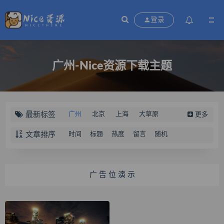
登录
广州-Nice资源下载主题
最新标签
广州
北京
上海
大草原
更多
云南风景
桂林风景
秘密
橘色
文章排序
时间
标题
热度
留言
随机
黄色
粉色
蓝色
黑色
灰色
短裙
牛仔
白色
制服
圣诞节
红色
广 告 位 演 示