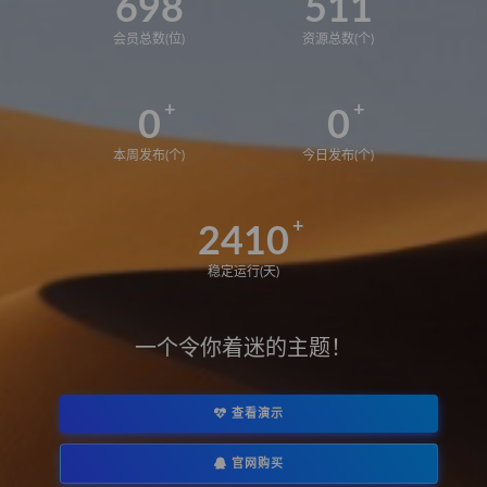
698
511
会员总数(位)
资源总数(个)
0
0
本周发布(个)
今日发布(个)
2410
稳定运行(天)
一个令你着迷的主题！
查看演示
官网购买