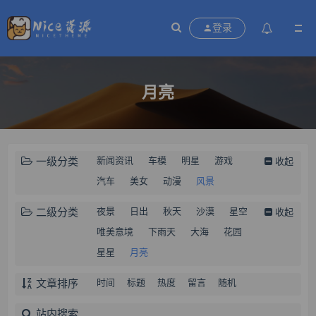
登录
月亮
一级分类
新闻资讯
车模
明星
游戏
收起
汽车
美女
动漫
风景
二级分类
夜景
日出
秋天
沙漠
星空
收起
唯美意境
下雨天
大海
花园
星星
月亮
文章排序
时间
标题
热度
留言
随机
站内搜索