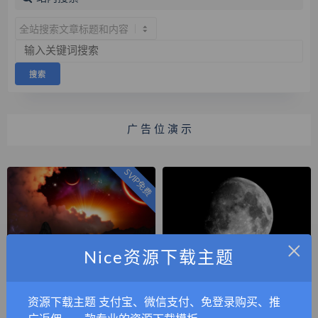
广 告 位 演 示
SVIP免费
×
Nice资源下载主题
月球星空背景宽屏桌面壁纸
唯美月亮图片大全壁纸
无标签
无标签
资源下载主题 支付宝、微信支付、免登录购买、推
2023-09-04
0.5
2023-09-04